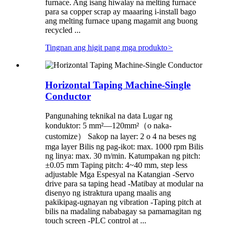
furnace. Ang isang hiwalay na melting furnace
para sa copper scrap ay maaaring i-install bago
ang melting furnace upang magamit ang buong
recycled ...
Tingnan ang higit pang mga produkto
>
Horizontal Taping Machine-Single
Conductor
Pangunahing teknikal na data Lugar ng
konduktor: 5 mm²—120mm²（o naka-
customize） Sakop na layer: 2 o 4 na beses ng
mga layer Bilis ng pag-ikot: max. 1000 rpm Bilis
ng linya: max. 30 m/min. Katumpakan ng pitch:
±0.05 mm Taping pitch: 4~40 mm, step less
adjustable Mga Espesyal na Katangian -Servo
drive para sa taping head -Matibay at modular na
disenyo ng istraktura upang maalis ang
pakikipag-ugnayan ng vibration -Taping pitch at
bilis na madaling nababagay sa pamamagitan ng
touch screen -PLC control at ...