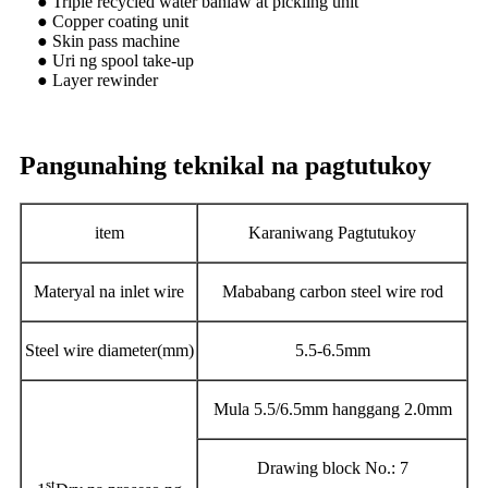
● Triple recycled water banlaw at pickling unit
● Copper coating unit
● Skin pass machine
● Uri ng spool take-up
● Layer rewinder
Pangunahing teknikal na pagtutukoy
item
Karaniwang Pagtutukoy
Materyal na inlet wire
Mababang carbon steel wire rod
Steel wire diameter(mm)
5.5-6.5mm
Mula 5.5/6.5mm hanggang 2.0mm
Drawing block No.: 7
st