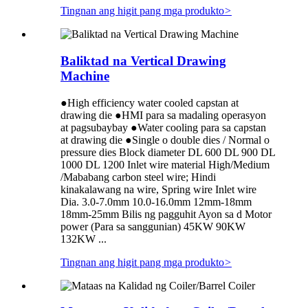
Tingnan ang higit pang mga produkto
>
Baliktad na Vertical Drawing
Machine
●High efficiency water cooled capstan at
drawing die ●HMI para sa madaling operasyon
at pagsubaybay ●Water cooling para sa capstan
at drawing die ●Single o double dies / Normal o
pressure dies Block diameter DL 600 DL 900 DL
1000 DL 1200 Inlet wire material High/Medium
/Mababang carbon steel wire; Hindi
kinakalawang na wire, Spring wire Inlet wire
Dia. 3.0-7.0mm 10.0-16.0mm 12mm-18mm
18mm-25mm Bilis ng pagguhit Ayon sa d Motor
power (Para sa sanggunian) 45KW 90KW
132KW ...
Tingnan ang higit pang mga produkto
>