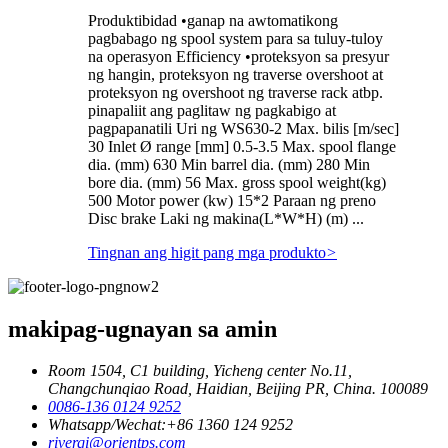
Produktibidad •ganap na awtomatikong
pagbabago ng spool system para sa tuluy-tuloy
na operasyon Efficiency •proteksyon sa presyur
ng hangin, proteksyon ng traverse overshoot at
proteksyon ng overshoot ng traverse rack atbp.
pinapaliit ang paglitaw ng pagkabigo at
pagpapanatili Uri ng WS630-2 Max. bilis [m/sec]
30 Inlet Ø range [mm] 0.5-3.5 Max. spool flange
dia. (mm) 630 Min barrel dia. (mm) 280 Min
bore dia. (mm) 56 Max. gross spool weight(kg)
500 Motor power (kw) 15*2 Paraan ng preno
Disc brake Laki ng makina(L*W*H) (m) ...
Tingnan ang higit pang mga produkto
>
makipag-ugnayan sa amin
Room 1504, C1 building, Yicheng center No.11,
Changchunqiao Road, Haidian, Beijing PR, China. 100089
0086-136 0124 9252
Whatsapp/Wechat:+86 1360 124 9252
riverqi@orientps.com