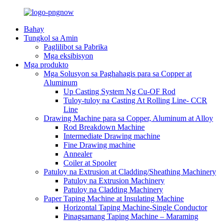
Bahay
Tungkol sa Amin
Paglilibot sa Pabrika
Mga eksibisyon
Mga produkto
Mga Solusyon sa Paghahagis para sa Copper at
Aluminum
Up Casting System Ng Cu-OF Rod
Tuloy-tuloy na Casting At Rolling Line- CCR
Line
Drawing Machine para sa Copper, Aluminum at Alloy
Rod Breakdown Machine
Intermediate Drawing machine
Fine Drawing machine
Annealer
Coiler at Spooler
Patuloy na Extrusion at Cladding/Sheathing Machinery
Patuloy na Extrusion Machinery
Patuloy na Cladding Machinery
Paper Taping Machine at Insulating Machine
Horizontal Taping Machine-Single Conductor
Pinagsamang Taping Machine – Maraming