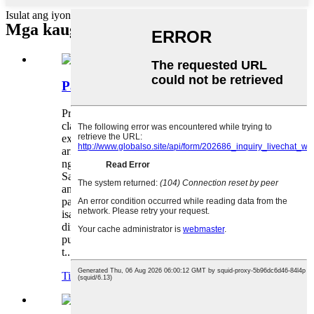
Isulat ang iyong mensahe dito at ipadala ito sa amin
Mga kaugnay na produkto
Patuloy na Cladding Machinery
Prinsipyo Ang prinsipyo ng tuluy-tuloy na
cladding/sheath ay katulad ng tuluy-tuloy na
extrusion. Gamit ang tangential tooling
arrangement, ang extrusion wheel ay nagtutulak
ng dalawang rod sa cladding/sheathing chamber.
Sa ilalim ng mataas na temperatura at presyon,
ang materyal ay maaaring umabot sa kondisyon
para sa metallurgical bonding at bumubuo ng
isang metal na proteksiyon na layer upang
direktang lagyan ng takip ang metal wire core na
pumapasok sa chamber (cladding), o na-extruded
t...
Tingnan ang higit pang mga produkto
>