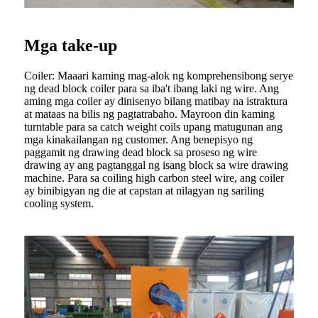
Mga take-up
Coiler: Maaari kaming mag-alok ng komprehensibong serye
ng dead block coiler para sa iba't ibang laki ng wire. Ang
aming mga coiler ay dinisenyo bilang matibay na istraktura
at mataas na bilis ng pagtatrabaho. Mayroon din kaming
turntable para sa catch weight coils upang matugunan ang
mga kinakailangan ng customer. Ang benepisyo ng
paggamit ng drawing dead block sa proseso ng wire
drawing ay ang pagtanggal ng isang block sa wire drawing
machine. Para sa coiling high carbon steel wire, ang coiler
ay binibigyan ng die at capstan at nilagyan ng sariling
cooling system.