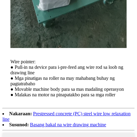
Wire pointer:
● Pull-in na device para i-pre-feed ang wire rod sa loob ng
drawing line
● Mga pinatigas na roller na may mahabang buhay ng
pagtatrabaho
● Movable machine body para sa mas madaling operasyon
● Malakas na motor na pinapatakbo para sa mga roller
Nakaraan:
Prestressed concrete (PC) steel wire low relaxation
line
Susunod:
Basang bakal na wire drawing machine