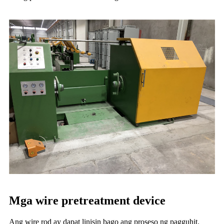
Mga wire pretreatment device
Ang wire rod ay dapat linisin bago ang proseso ng pagguhit.