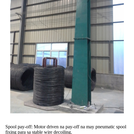
Spool pay-off: Motor driven na pay-off na may pneumatic spool
fixing para sa stable wire decoiling.