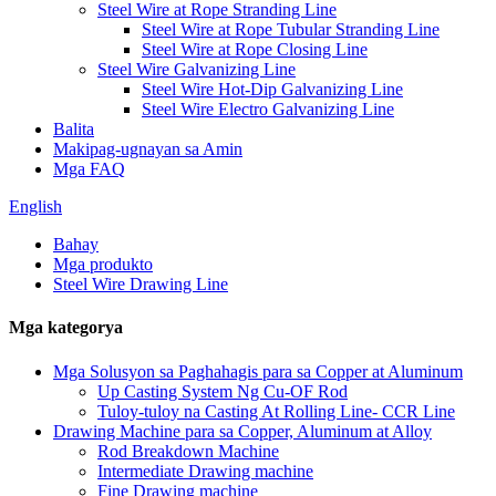
Steel Wire at Rope Stranding Line
Steel Wire at Rope Tubular Stranding Line
Steel Wire at Rope Closing Line
Steel Wire Galvanizing Line
Steel Wire Hot-Dip Galvanizing Line
Steel Wire Electro Galvanizing Line
Balita
Makipag-ugnayan sa Amin
Mga FAQ
English
Bahay
Mga produkto
Steel Wire Drawing Line
Mga kategorya
Mga Solusyon sa Paghahagis para sa Copper at Aluminum
Up Casting System Ng Cu-OF Rod
Tuloy-tuloy na Casting At Rolling Line- CCR Line
Drawing Machine para sa Copper, Aluminum at Alloy
Rod Breakdown Machine
Intermediate Drawing machine
Fine Drawing machine