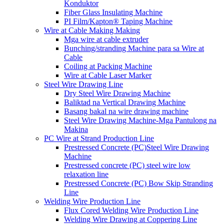
Konduktor
Fiber Glass Insulating Machine
PI Film/Kapton® Taping Machine
Wire at Cable Making Making
Mga wire at cable extruder
Bunching/stranding Machine para sa Wire at
Cable
Coiling at Packing Machine
Wire at Cable Laser Marker
Steel Wire Drawing Line
Dry Steel Wire Drawing Machine
Baliktad na Vertical Drawing Machine
Basang bakal na wire drawing machine
Steel Wire Drawing Machine-Mga Pantulong na
Makina
PC Wire at Strand Production Line
Prestressed Concrete (PC)Steel Wire Drawing
Machine
Prestressed concrete (PC) steel wire low
relaxation line
Prestressed Concrete (PC) Bow Skip Stranding
Line
Welding Wire Production Line
Flux Cored Welding Wire Production Line
Welding Wire Drawing at Coppering Line