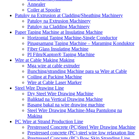
Annealer
Coiler at Spooler
Patuloy na Extrusion at Cladding/Sheathing Machinery
Patuloy na Extrusion Machinery
Patuloy na Cladding Machinery
Paper Taping Machine at Insulating Machine
Horizontal Taping Machine-Single Conductor
Pinagsamang Taping Machine – Maraming Konduktor
Fiber Glass Insulating Machine
PI Film/Kapton® Taping Machine
Wire at Cable Making Making
Mga wire at cable extruder
Bunching/stranding Machine para sa Wire at Cable
Coiling at Packing Machine
Wire at Cable Laser Marker
Steel Wire Drawing Line
Dry Steel Wire Drawing Machine
Baliktad na Vertical Drawing Machine
Basang bakal na wire drawing machine
Steel Wire Drawing Machine-Mga Pantulong na
Makina
PC Wire at Strand Production Line
Prestressed Concrete (PC)Steel Wire Drawing Machine
Prestressed concrete (PC) steel wire low relaxation line
Prestressed Concrete (PC) Bow Skip Stranding Line