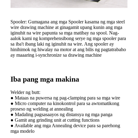
Spooler: Gumagana ang mga Spooler kasama ng mga steel
wire drawing machine at ginagamit upang kunin ang mga
iginuhit na wire papunta sa mga matibay na spool. Nag-
aalok kami ng komprehensibong serye ng mga spooler para
sa iba't ibang laki ng iginuhit na wire. Ang spooler ay
hinihimok ng hiwalay na motor at ang bilis ng pagtatrabaho
ay maaaring i-synchronize sa drawing machine
Iba pang mga makina
Welder ng butt:
● Mataas na puwersa ng pag-clamping para sa mga wire
● Micro computer na kinokontrol para sa awtomatikong
proseso ng welding at annealing
● Madaling pagsasaayos ng distansya ng mga panga
● Gamit ang grinding unit at cutting functions
● Available ang mga Annealing device para sa parehong
mga modelo