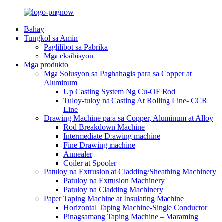
Bahay
Tungkol sa Amin
Paglilibot sa Pabrika
Mga eksibisyon
Mga produkto
Mga Solusyon sa Paghahagis para sa Copper at
Aluminum
Up Casting System Ng Cu-OF Rod
Tuloy-tuloy na Casting At Rolling Line- CCR
Line
Drawing Machine para sa Copper, Aluminum at Alloy
Rod Breakdown Machine
Intermediate Drawing machine
Fine Drawing machine
Annealer
Coiler at Spooler
Patuloy na Extrusion at Cladding/Sheathing Machinery
Patuloy na Extrusion Machinery
Patuloy na Cladding Machinery
Paper Taping Machine at Insulating Machine
Horizontal Taping Machine-Single Conductor
Pinagsamang Taping Machine – Maraming