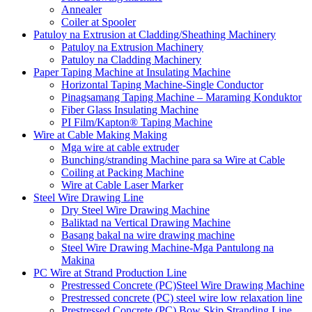
Annealer
Coiler at Spooler
Patuloy na Extrusion at Cladding/Sheathing Machinery
Patuloy na Extrusion Machinery
Patuloy na Cladding Machinery
Paper Taping Machine at Insulating Machine
Horizontal Taping Machine-Single Conductor
Pinagsamang Taping Machine – Maraming Konduktor
Fiber Glass Insulating Machine
PI Film/Kapton® Taping Machine
Wire at Cable Making Making
Mga wire at cable extruder
Bunching/stranding Machine para sa Wire at Cable
Coiling at Packing Machine
Wire at Cable Laser Marker
Steel Wire Drawing Line
Dry Steel Wire Drawing Machine
Baliktad na Vertical Drawing Machine
Basang bakal na wire drawing machine
Steel Wire Drawing Machine-Mga Pantulong na
Makina
PC Wire at Strand Production Line
Prestressed Concrete (PC)Steel Wire Drawing Machine
Prestressed concrete (PC) steel wire low relaxation line
Prestressed Concrete (PC) Bow Skip Stranding Line