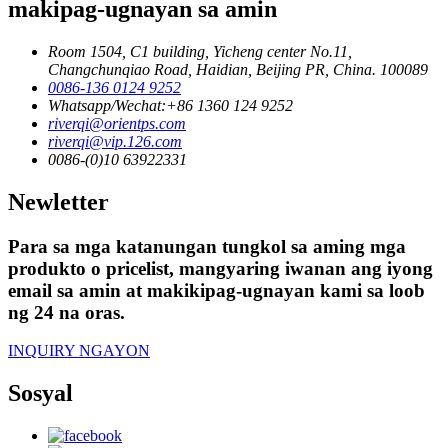
makipag-ugnayan sa amin
Room 1504, C1 building, Yicheng center No.11,
Changchunqiao Road, Haidian, Beijing PR, China. 100089
0086-136 0124 9252
Whatsapp/Wechat:+86 1360 124 9252
riverqi@orientps.com
riverqi@vip.126.com
0086-(0)10 63922331
Newletter
Para sa mga katanungan tungkol sa aming mga
produkto o pricelist, mangyaring iwanan ang iyong
email sa amin at makikipag-ugnayan kami sa loob
ng 24 na oras.
INQUIRY NGAYON
Sosyal