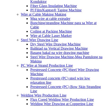
Konduktor
Fiber Glass Insulating Machine
PI Film/Kapton® Taping Machine
Wire at Cable Making Making
Mga wire at cable extruder
Bunching/stranding Machine para sa Wire at
Cable
Coiling at Packing Machine
Wire at Cable Laser Marker
Steel Wire Drawing Line
Dry Steel Wire Drawing Machine
Baliktad na Vertical Drawing Machine
Basang bakal na wire drawing machine
Steel Wire Drawing Machine-Mga Pantulong na
Makina
PC Wire at Strand Production Line
Prestressed Concrete (PC)Steel Wire Drawing
Machine
Prestressed concrete (PC) steel wire low
relaxation line
Prestressed Concrete (PC) Bow Skip Stranding
Line
Welding Wire Production Line
Flux Cored Welding Wire Production Line
Welding Wire Drawing at Coppering Line