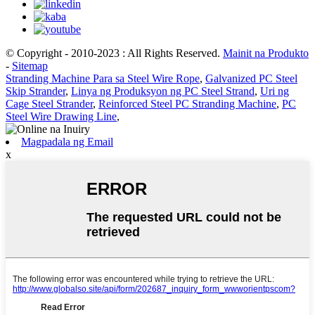
© Copyright - 2010-2023 : All Rights Reserved.
Mainit na Produkto
-
Sitemap
Stranding Machine Para sa Steel Wire Rope
,
Galvanized PC Steel
Skip Strander
,
Linya ng Produksyon ng PC Steel Strand
,
Uri ng
Cage Steel Strander
,
Reinforced Steel PC Stranding Machine
,
PC
Steel Wire Drawing Line
,
Magpadala ng Email
x