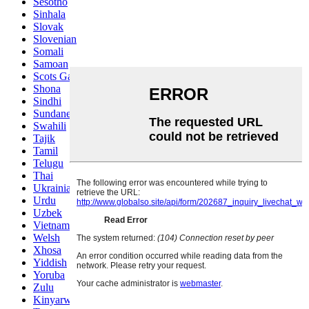
Sesotho
Sinhala
Slovak
Slovenian
Somali
Samoan
Scots Gaelic
Shona
Sindhi
Sundanese
Swahili
Tajik
Tamil
Telugu
Thai
Ukrainian
Urdu
Uzbek
Vietnamese
Welsh
Xhosa
Yiddish
Yoruba
Zulu
Kinyarwanda