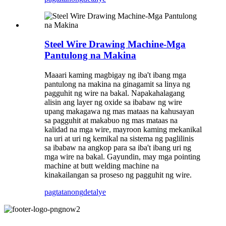
Steel Wire Drawing Machine-Mga
Pantulong na Makina
Maaari kaming magbigay ng iba't ibang mga
pantulong na makina na ginagamit sa linya ng
pagguhit ng wire na bakal. Napakahalagang
alisin ang layer ng oxide sa ibabaw ng wire
upang makagawa ng mas mataas na kahusayan
sa pagguhit at makabuo ng mas mataas na
kalidad na mga wire, mayroon kaming mekanikal
na uri at uri ng kemikal na sistema ng paglilinis
sa ibabaw na angkop para sa iba't ibang uri ng
mga wire na bakal. Gayundin, may mga pointing
machine at butt welding machine na
kinakailangan sa proseso ng pagguhit ng wire.
pagtatanong
detalye