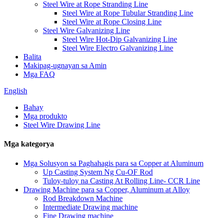
Steel Wire at Rope Stranding Line
Steel Wire at Rope Tubular Stranding Line
Steel Wire at Rope Closing Line
Steel Wire Galvanizing Line
Steel Wire Hot-Dip Galvanizing Line
Steel Wire Electro Galvanizing Line
Balita
Makipag-ugnayan sa Amin
Mga FAQ
English
Bahay
Mga produkto
Steel Wire Drawing Line
Mga kategorya
Mga Solusyon sa Paghahagis para sa Copper at Aluminum
Up Casting System Ng Cu-OF Rod
Tuloy-tuloy na Casting At Rolling Line- CCR Line
Drawing Machine para sa Copper, Aluminum at Alloy
Rod Breakdown Machine
Intermediate Drawing machine
Fine Drawing machine