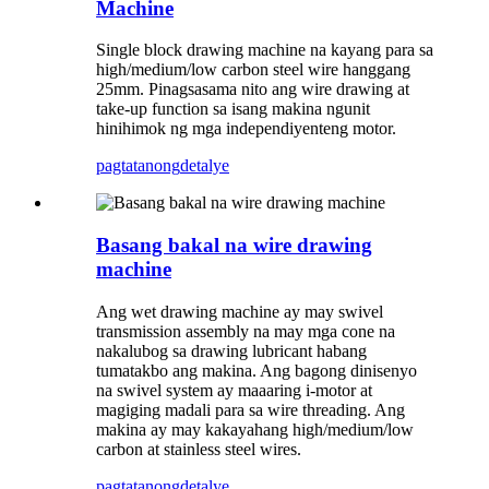
Machine
Single block drawing machine na kayang para sa
high/medium/low carbon steel wire hanggang
25mm. Pinagsasama nito ang wire drawing at
take-up function sa isang makina ngunit
hinihimok ng mga independiyenteng motor.
pagtatanong
detalye
Basang bakal na wire drawing
machine
Ang wet drawing machine ay may swivel
transmission assembly na may mga cone na
nakalubog sa drawing lubricant habang
tumatakbo ang makina. Ang bagong dinisenyo
na swivel system ay maaaring i-motor at
magiging madali para sa wire threading. Ang
makina ay may kakayahang high/medium/low
carbon at stainless steel wires.
pagtatanong
detalye