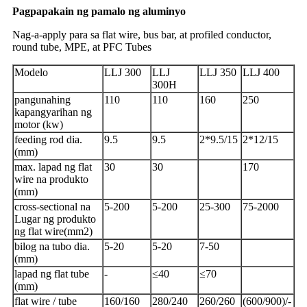
Pagpapakain ng pamalo ng aluminyo
Nag-a-apply para sa flat wire, bus bar, at profiled conductor,
round tube, MPE, at PFC Tubes
Modelo
LLJ 300
LLJ
LLJ 350
LLJ 400
300H
pangunahing
110
110
160
250
kapangyarihan ng
motor (kw)
feeding rod dia.
9.5
9.5
2*9.5/15
2*12/15
(mm)
max. lapad ng flat
30
30
170
wire na produkto
(mm)
cross-sectional na
5-200
5-200
25-300
75-2000
Lugar ng produkto
ng flat wire(mm2)
bilog na tubo dia.
5-20
5-20
7-50
(mm)
lapad ng flat tube
-
≤40
≤70
(mm)
flat wire / tube
160/160
280/240
260/260
(600/900)/-