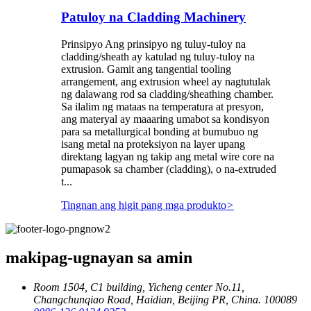
Patuloy na Cladding Machinery
Prinsipyo Ang prinsipyo ng tuluy-tuloy na
cladding/sheath ay katulad ng tuluy-tuloy na
extrusion. Gamit ang tangential tooling
arrangement, ang extrusion wheel ay nagtutulak
ng dalawang rod sa cladding/sheathing chamber.
Sa ilalim ng mataas na temperatura at presyon,
ang materyal ay maaaring umabot sa kondisyon
para sa metallurgical bonding at bumubuo ng
isang metal na proteksiyon na layer upang
direktang lagyan ng takip ang metal wire core na
pumapasok sa chamber (cladding), o na-extruded
t...
Tingnan ang higit pang mga produkto
>
makipag-ugnayan sa amin
Room 1504, C1 building, Yicheng center No.11,
Changchunqiao Road, Haidian, Beijing PR, China. 100089