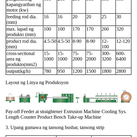
kapangyarihan ng
motor (kw)
feeding rod dia.
16
16
20
20
25
30
(mm)
max. lapad ng
100
100
170
170
260
320
produkto (mm)
product rod dia.
4.5-50
4.5-50
8-90
8-90
12-
12-120
(mm)
100
cross-sectional
15-
15-
75-
75-
300-
600-
area ng
1000
1000
2000
2000
3200
6400
produkto(mm2)
output(kg/h)
780
950
1200
1500
1800
2800
Layout ng Linya ng Produksyon
Pay-off Feeder at straightener Extrusion Machine Cooling Sys.
Length Counter Product Bench Take-up Machine
3. Upang gumawa ng tansong busbar, tansong strip