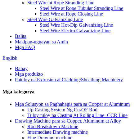
Steel Wire at Rope Stranding Line
Steel Wire at Rope Tubular Stranding Line
Steel Wire at Rope Closing Line
Steel Wire Galvanizing Line
Steel Wire Hot-Dip Galvanizing Line
Steel Wire Electro Galvanizing Line
Balita
Makipag-ugnayan sa Amin
Mga FAQ
English
Bahay
Mga produkto
Patuloy na Extrusion at Cladding/Sheathing Machinery
Mga kategorya
Mga Solusyon sa Paghahagis para sa Copper at Aluminum
Up Casting System Ng Cu-OF Rod
Tuloy-tuloy na Casting At Rolling Line- CCR Line
Drawing Machine para sa Copper, Aluminum at Alloy
Rod Breakdown Machine
Intermediate Drawing machine
Fine Drawing machine