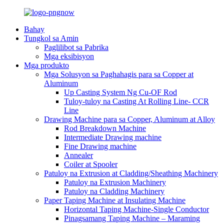
Bahay
Tungkol sa Amin
Paglilibot sa Pabrika
Mga eksibisyon
Mga produkto
Mga Solusyon sa Paghahagis para sa Copper at
Aluminum
Up Casting System Ng Cu-OF Rod
Tuloy-tuloy na Casting At Rolling Line- CCR
Line
Drawing Machine para sa Copper, Aluminum at Alloy
Rod Breakdown Machine
Intermediate Drawing machine
Fine Drawing machine
Annealer
Coiler at Spooler
Patuloy na Extrusion at Cladding/Sheathing Machinery
Patuloy na Extrusion Machinery
Patuloy na Cladding Machinery
Paper Taping Machine at Insulating Machine
Horizontal Taping Machine-Single Conductor
Pinagsamang Taping Machine – Maraming