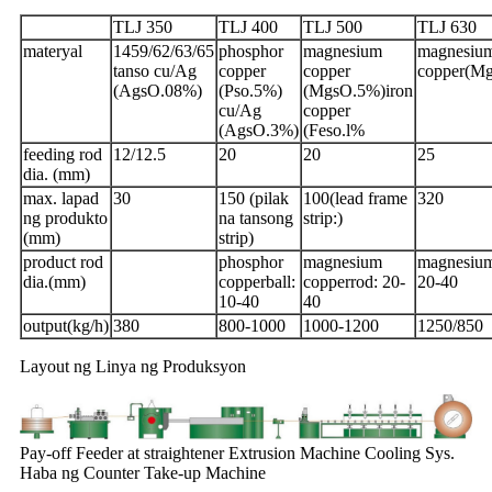
TLJ 350
TLJ 400
TLJ 500
TLJ 630
materyal
1459/62/63/65
phosphor
magnesium
magnesiu
tanso cu/Ag
copper
copper
copper(Mg
(AgsO.08%)
(Pso.5%)
(MgsO.5%)iron
cu/Ag
copper
(AgsO.3%)
(Feso.l%
feeding rod
12/12.5
20
20
25
dia. (mm)
max. lapad
30
150 (pilak
100(lead frame
320
ng produkto
na tansong
strip:)
(mm)
strip)
product rod
phosphor
magnesium
magnesium
dia.(mm)
copperball:
copperrod: 20-
20-40
10-40
40
output(kg/h)
380
800-1000
1000-1200
1250/850
Layout ng Linya ng Produksyon
Pay-off Feeder at straightener Extrusion Machine Cooling Sys.
Haba ng Counter Take-up Machine