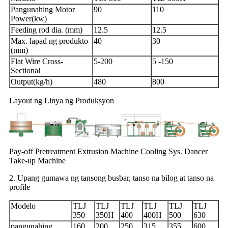
Pangunahing Motor
90
110
Power(kw)
Feeding rod dia. (mm)
12.5
12.5
Max. lapad ng produkto
40
30
(mm)
Flat Wire Cross-
5-200
5 -150
Sectional
Output(kg/h)
480
800
Layout ng Linya ng Produksyon
Pay-off Pretreatment Extrusion Machine Cooling Sys. Dancer
Take-up Machine
2. Upang gumawa ng tansong busbar, tanso na bilog at tanso na
profile
Modelo
TLJ
TLJ
TLJ
TLJ
TLJ
TLJ
350
350H
400
400H
500
630
pangunahing
160
200
250
315
355
600