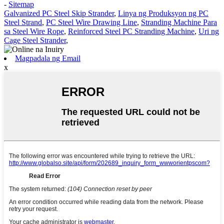
-
Sitemap
Galvanized PC Steel Skip Strander
,
Linya ng Produksyon ng PC
Steel Strand
,
PC Steel Wire Drawing Line
,
Stranding Machine Para
sa Steel Wire Rope
,
Reinforced Steel PC Stranding Machine
,
Uri ng
Cage Steel Strander
,
Magpadala ng Email
x