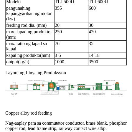
Modelo
TLJ 500U
TLJ 600U
pangunahing
355
600
kapangyarihan ng motor
(kw)
feeding rod dia. (mm)
20
30
max. lapad ng produkto
250
420
(mm)
max. ratio ng lapad sa
76
35
kapal
kapal ng produkto(mm)
3-5
14-18
output(kg/h)
1000
3500
Layout ng Linya ng Produksyon
Copper alloy rod feeding
Nag-aaplay para sa commutator conductor, brass blank, phosphor
copper rod, lead frame strip, railway contact wire atbp.