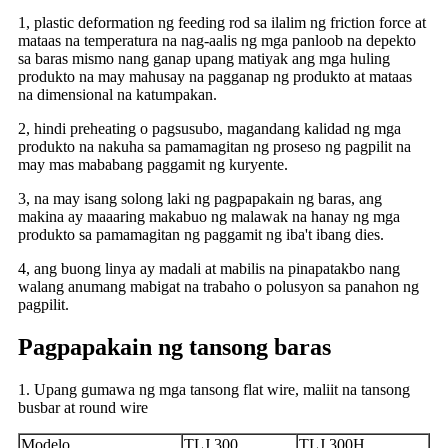
1, plastic deformation ng feeding rod sa ilalim ng friction force at
mataas na temperatura na nag-aalis ng mga panloob na depekto
sa baras mismo nang ganap upang matiyak ang mga huling
produkto na may mahusay na pagganap ng produkto at mataas
na dimensional na katumpakan.
2, hindi preheating o pagsusubo, magandang kalidad ng mga
produkto na nakuha sa pamamagitan ng proseso ng pagpilit na
may mas mababang paggamit ng kuryente.
3, na may isang solong laki ng pagpapakain ng baras, ang
makina ay maaaring makabuo ng malawak na hanay ng mga
produkto sa pamamagitan ng paggamit ng iba't ibang dies.
4, ang buong linya ay madali at mabilis na pinapatakbo nang
walang anumang mabigat na trabaho o polusyon sa panahon ng
pagpilit.
Pagpapakain ng tansong baras
1. Upang gumawa ng mga tansong flat wire, maliit na tansong
busbar at round wire
Modelo
TLJ 300
TLJ 300H