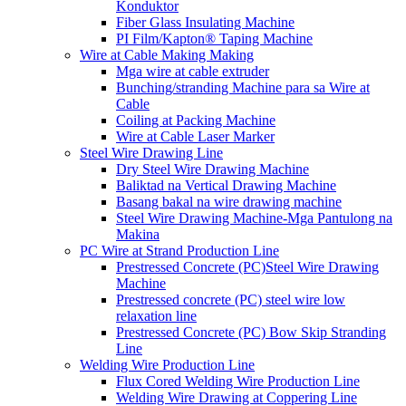
Konduktor
Fiber Glass Insulating Machine
PI Film/Kapton® Taping Machine
Wire at Cable Making Making
Mga wire at cable extruder
Bunching/stranding Machine para sa Wire at
Cable
Coiling at Packing Machine
Wire at Cable Laser Marker
Steel Wire Drawing Line
Dry Steel Wire Drawing Machine
Baliktad na Vertical Drawing Machine
Basang bakal na wire drawing machine
Steel Wire Drawing Machine-Mga Pantulong na
Makina
PC Wire at Strand Production Line
Prestressed Concrete (PC)Steel Wire Drawing
Machine
Prestressed concrete (PC) steel wire low
relaxation line
Prestressed Concrete (PC) Bow Skip Stranding
Line
Welding Wire Production Line
Flux Cored Welding Wire Production Line
Welding Wire Drawing at Coppering Line