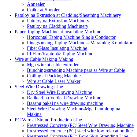
Annealer
Coiler at Spooler
Patuloy na Extrusion at Cladding/Sheathing Machinery
Patuloy na Extrusion Machinery
Patuloy na Cladding Machinery
Paper Taping Machine at Insulating Machine
Horizontal Taping Machine-Single Conductor
Pinagsamang Taping Machine – Maraming Konduktor
Fiber Glass Insulating Machine
PI Film/Kapton® Taping Machine
Wire at Cable Making Making
Mga wire at cable extruder
Bunching/stranding Machine para sa Wire at Cable
Coiling at Packing Machine
Wire at Cable Laser Marker
Steel Wire Drawing Line
Dry Steel Wire Drawing Machine
Baliktad na Vertical Drawing Machine
Basang bakal na wire drawing machine
Steel Wire Drawing Machine-Mga Pantulong na
Makina
PC Wire at Strand Production Line
Prestressed Concrete (PC)Steel Wire Drawing Machine
Prestressed concrete (PC) steel wire low relaxation line
Prestressed Concrete (PC) Bow Skip Stranding Line