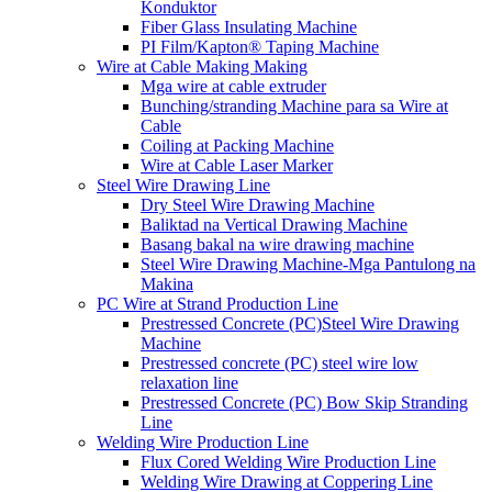
Konduktor
Fiber Glass Insulating Machine
PI Film/Kapton® Taping Machine
Wire at Cable Making Making
Mga wire at cable extruder
Bunching/stranding Machine para sa Wire at
Cable
Coiling at Packing Machine
Wire at Cable Laser Marker
Steel Wire Drawing Line
Dry Steel Wire Drawing Machine
Baliktad na Vertical Drawing Machine
Basang bakal na wire drawing machine
Steel Wire Drawing Machine-Mga Pantulong na
Makina
PC Wire at Strand Production Line
Prestressed Concrete (PC)Steel Wire Drawing
Machine
Prestressed concrete (PC) steel wire low
relaxation line
Prestressed Concrete (PC) Bow Skip Stranding
Line
Welding Wire Production Line
Flux Cored Welding Wire Production Line
Welding Wire Drawing at Coppering Line