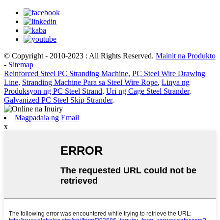
© Copyright - 2010-2023 : All Rights Reserved.
Mainit na Produkto
-
Sitemap
Reinforced Steel PC Stranding Machine
,
PC Steel Wire Drawing
Line
,
Stranding Machine Para sa Steel Wire Rope
,
Linya ng
Produksyon ng PC Steel Strand
,
Uri ng Cage Steel Strander
,
Galvanized PC Steel Skip Strander
,
Magpadala ng Email
x