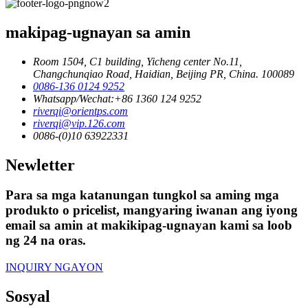
makipag-ugnayan sa amin
Room 1504, C1 building, Yicheng center No.11,
Changchunqiao Road, Haidian, Beijing PR, China. 100089
0086-136 0124 9252
Whatsapp/Wechat:+86 1360 124 9252
riverqi@orientps.com
riverqi@vip.126.com
0086-(0)10 63922331
Newletter
Para sa mga katanungan tungkol sa aming mga
produkto o pricelist, mangyaring iwanan ang iyong
email sa amin at makikipag-ugnayan kami sa loob
ng 24 na oras.
INQUIRY NGAYON
Sosyal