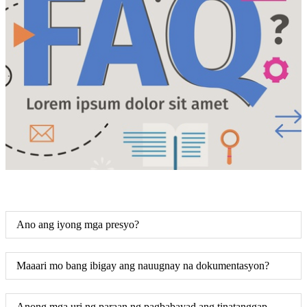
Ano ang iyong mga presyo?
Maaari mo bang ibigay ang nauugnay na dokumentasyon?
Anong mga uri ng paraan ng pagbabayad ang tinatanggap