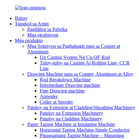
Bahay
Tungkol sa Amin
Paglilibot sa Pabrika
Mga eksibisyon
Mga produkto
Mga Solusyon sa Paghahagis para sa Copper at
Aluminum
Up Casting System Ng Cu-OF Rod
Tuloy-tuloy na Casting At Rolling Line- CCR
Line
Drawing Machine para sa Copper, Aluminum at Alloy
Rod Breakdown Machine
Intermediate Drawing machine
Fine Drawing machine
Annealer
Coiler at Spooler
Patuloy na Extrusion at Cladding/Sheathing Machinery
Patuloy na Extrusion Machinery
Patuloy na Cladding Machinery
Paper Taping Machine at Insulating Machine
Horizontal Taping Machine-Single Conductor
Pinagsamang Taping Machine – Maraming