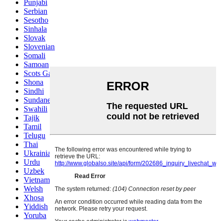
Punjabi
Serbian
Sesotho
Sinhala
Slovak
Slovenian
Somali
Samoan
Scots Gaelic
Shona
Sindhi
Sundanese
Swahili
Tajik
Tamil
Telugu
Thai
Ukrainian
Urdu
Uzbek
Vietnamese
Welsh
Xhosa
Yiddish
Yoruba